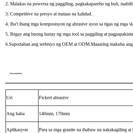
2. Malakas na puwersa ng paggiling, pagkakapareho ng buli, mabilis 
3. Competitive na presyo at mataas na kalidad.
4. Iba't ibang mga komposisyon ng abrasive ayon sa tigas ng mga sl
5. Ibigay ang buong hanay ng mga tool sa paggiling at pagpapakint
6.Suportahan ang serbisyo ng OEM at ODM.Maaaring makuha ang es
Mga pagtutukoy
Uri
Fickert abrasive
Ang haba
140mm, 170mm
Aplikasyon
Para sa mga granite na ibabaw na nakakagiling at 