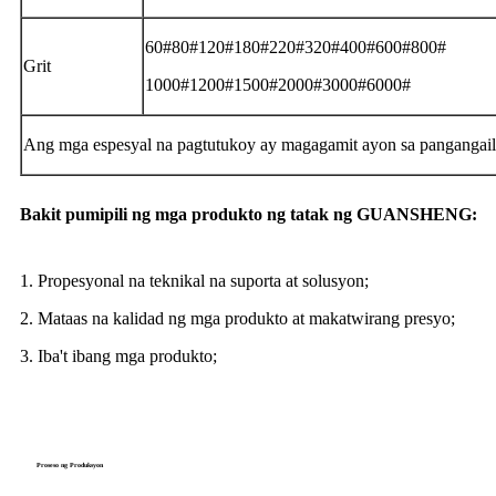
60#80#120#180#220#320#400#600#800#
Grit
1000#1200#1500#2000#3000#6000#
Ang mga espesyal na pagtutukoy ay magagamit ayon sa pangangai
Bakit pumipili ng mga produkto ng tatak ng GUANSHENG:
1. Propesyonal na teknikal na suporta at solusyon;
2. Mataas na kalidad ng mga produkto at makatwirang presyo;
3. Iba't ibang mga produkto;
Proseso ng Produksyon