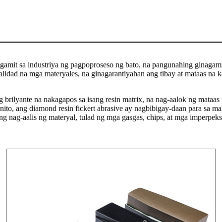
nagamit sa industriya ng pagpoproseso ng bato, na pangunahing ginagami
lidad na mga materyales, na ginagarantiyahan ang tibay at mataas na k
g brilyante na nakagapos sa isang resin matrix, na nag-aalok ng mataa
nito, ang diamond resin fickert abrasive ay nagbibigay-daan para sa 
ng nag-aalis ng materyal, tulad ng mga gasgas, chips, at mga imperpeks