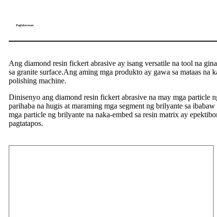
Paglalarawan
Ang diamond resin fickert abrasive ay isang versatile na tool na gi
sa granite surface.Ang aming mga produkto ay gawa sa mataas na ka
polishing machine.
Dinisenyo ang diamond resin fickert abrasive na may mga particle n
parihaba na hugis at maraming mga segment ng brilyante sa ibabaw 
mga particle ng brilyante na naka-embed sa resin matrix ay epektibo
pagtatapos.