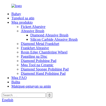
Bahay
Tungkol sa atin
Mga produkto
Fickert Abarsive
Abrasive Brush
Diamond Abrasive Brush
Silicon Carbide Abrasive Brush
Diamond Metal Frankfurt
Frankfurt Abrasive
Resin Edge Chamfering Wheel
Paggiling na Disc
Diamond Polishing Pad
Mga Tool na Ceramic
Diamond Sponge Polishing Pad
Diamond Hand Polishing Pad
Mga FAQ
Balita
Makipag-ugnayan sa amin
English