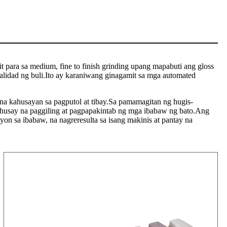
t para sa medium, fine to finish grinding upang mapabuti ang gloss
alidad ng buli.Ito ay karaniwang ginagamit sa mga automated
s na kahusayan sa pagputol at tibay.Sa pamamagitan ng hugis-
mahusay na paggiling at pagpapakintab ng mga ibabaw ng bato.Ang
yon sa ibabaw, na nagreresulta sa isang makinis at pantay na