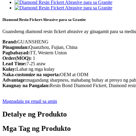
Diamond Resin Fickert Abrasive para sa Granite
Guansheng diamond resin fickert abrasive ay ginagamit para sa medium
Brand:
GUANSHENG
Pinagmulan:
Quanzhou, Fujian, China
Pagbabayad:
TT, Western Union
Order(MOQ):
1
Lead Time:
7-25 araw
Kulay:
Lahat ng mga kulay
Naka-customize na suporta:
OEM at ODM
Advantage:
magandang sharpness, mahabang buhay at presyo ng pab
Kaugnay na Pangalan:
Resin Bond Diamond Fickert, Diamond resin 
Magpadala ng email sa amin
Detalye ng Produkto
Mga Tag ng Produkto